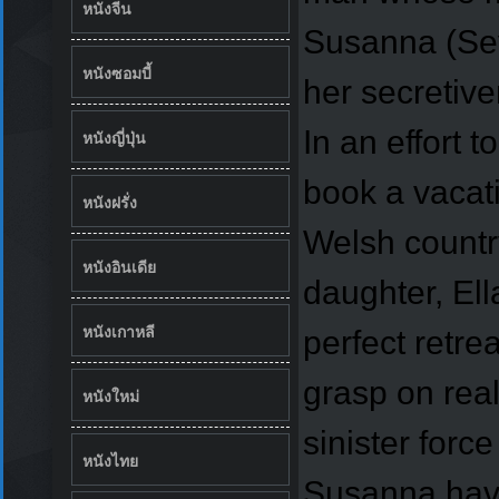
หนังจีน
Susanna (Seyf
หนังซอมบี้
her secretive
In an effort 
หนังญี่ปุ่น
book a vacat
หนังฝรั่ง
Welsh country
หนังอินเดีย
daughter, Ell
หนังเกาหลี
perfect retre
grasp on real
หนังใหม่
sinister forc
หนังไทย
Susanna have