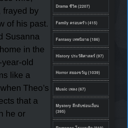
Drama ชีวิต (2207)
 frayed by
 of his past.
Family ครอบครัว (415)
and Susanna
Fantasy เทพนิยาย (186)
 home in the
History ประวัติศาสตร์ (97)
-year-old
Horror สยองขวัญ (1039)
ms like a
re when Theo’s
Music เพลง (67)
cts that a
Mystery ลึกลับซ่อนเงื่อน
(395)
n he or
Romance โรแมนติก (919)