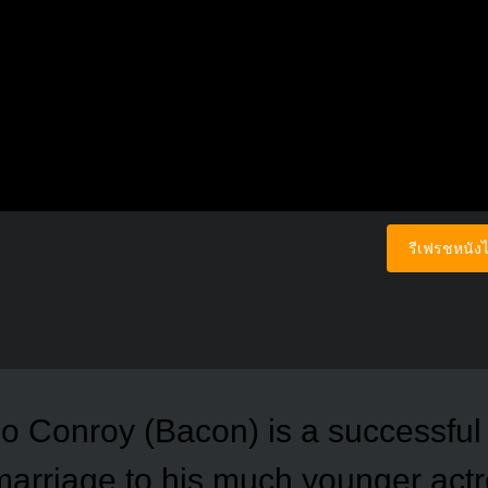
รีเฟรชหนังไ
eo Conroy (Bacon) is a successfu
rriage to his much younger actre