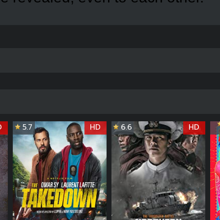
D
5.7
HD
6.6
HD