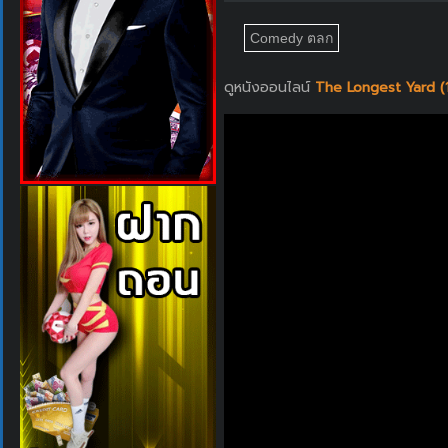
Comedy ตลก
ดูหนังออนไลน์
The Longest Yard (