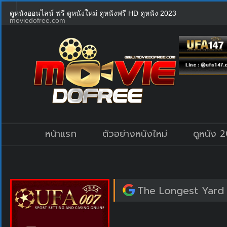
ดูหนังออนไลน์ ฟรี ดูหนังใหม่ ดูหนังฟรี HD ดูหนัง 2023
moviedofree.com
หน้าแรก
ตัวอย่างหนังใหม่
ดูหนัง 
The Longest Yard 