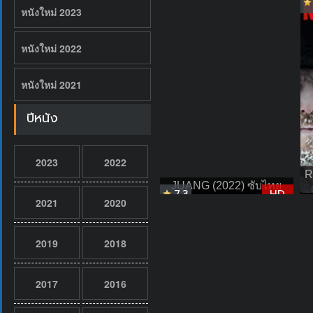
หนังใหม่ 2023
หนังใหม่ 2022
หนังใหม่ 2021
ปีหนัง
2023
2022
R
JUANG (2022) ซับไทย
7.3
HD
2021
2020
2019
2018
2017
2016